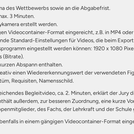
ema des Wettbewerbs sowie an die Abgabefrist.
max. 3 Minuten.
ykamera erstellt werden.
gen Videocontainer-Format eingereicht, z.B. in MP4 oder
ende Standard-Einstellungen für Videos, die beim Export
programm eingestellt werden können: 1920 x 1080 Pixel
 (Bitrate).
 kurzen Abspann enthalten.
kreativ einen Wiedererkennungswert der verwendeten Fig
stüm, Requisiten, Namensschild.
eichendes Begleitvideo, ca. 2. Minuten, erklärt der Jury 
nthält außerdem, zur besseren Zuordnung, eine kurze Vor
enmitglieder, des Fachs, der Lehrkraft und der Schule
benfalls in einem gängigen Videocontainer-Format einger