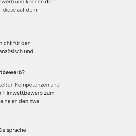
ewerb und können dort
n, diese auf dem
icht für den
anzösisch und
ttbewerb?
ittelten Kompetenzen und
den Filmwettbewerb zum
teine an den zwei
Zielsprache