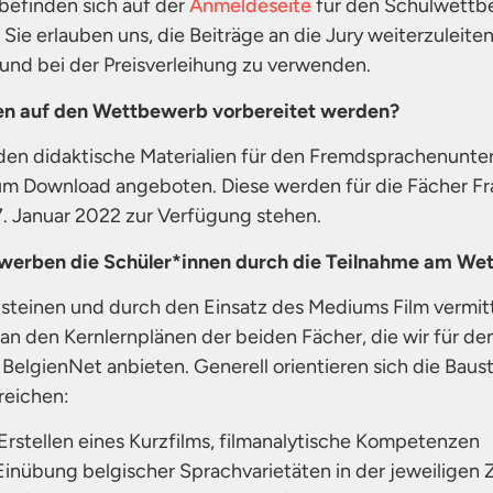
befinden sich auf der
Anmeldeseite
für den Schulwettb
ie erlauben uns, die Beiträge an die Jury weiterzuleite
nd bei der Preisverleihung zu verwenden.
en auf den Wettbewerb vorbereitet werden?
n didaktische Materialien für den Fremdsprachenunterr
um Download angeboten. Diese werden für die Fächer Fr
. Januar 2022 zur Verfügung stehen.
erben die Schüler*innen durch die Teilnahme am We
austeinen und durch den Einsatz des Mediums Film verm
h an den Kernlernplänen der beiden Fächer, die wir für 
BelgienNet anbieten. Generell orientieren sich die Baus
eichen:
stellen eines Kurzfilms, filmanalytische Kompetenzen
nübung belgischer Sprachvarietäten in der jeweiligen 