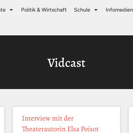
te
Politik & Wirtschaft
Schule
Infomedien
Vidcast
Interview mit der
Theaterautorin Elsa Poisot