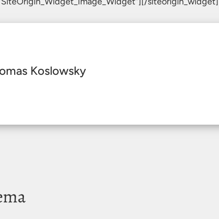
s=“SiteOrigin_Widget_Image_Widget“]
[/siteorigin_widget]
omas Koslowsky
hema