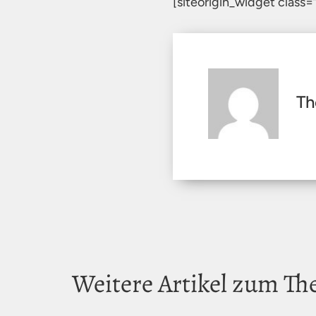
[siteorigin_widget clas
Th
Weitere Artikel zum T