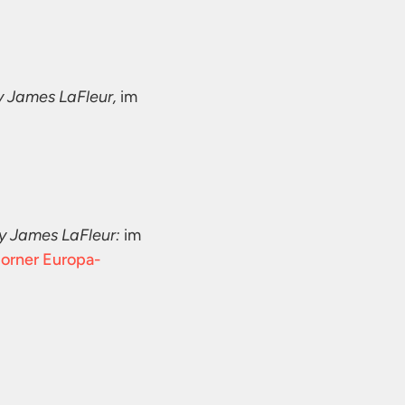
y James LaFleur,
im
y James LaFleur:
im
orner Europa-