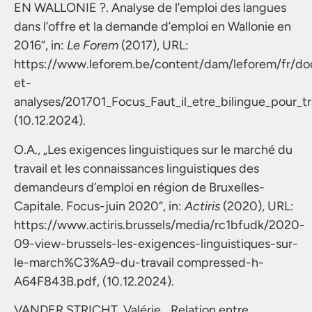
EN WALLONIE ?. Analyse de l’emploi des langues
dans l’offre et la demande d’emploi en Wallonie en
2016“, in:
Le Forem
(2017), URL:
https://www.leforem.be/content/dam/leforem/fr/do
et-
analyses/201701_Focus_Faut_il_etre_bilingue_pour_tra
(10.12.2024).
O.A., „Les exigences linguistiques sur le marché du
travail et les connaissances linguistiques des
demandeurs d’emploi en région de Bruxelles-
Capitale. Focus-juin 2020“, in:
Actiris
(2020), URL:
https://www.actiris.brussels/media/rc1bfudk/2020-
09-view-brussels-les-exigences-linguistiques-sur-
le-march%C3%A9-du-travail compressed-h-
A64F843B.pdf, (10.12.2024).
VANDER STRICHT, Valérie, „Relation entre