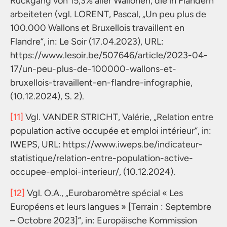
Rückgang von 15,3% aller Wallonen, die in Flandern
arbeiteten (vgl. LORENT, Pascal, „Un peu plus de
100.000 Wallons et Bruxellois travaillent en
Flandre“, in: Le Soir (17.04.2023), URL:
https://www.lesoir.be/507646/article/2023-04-
17/un-peu-plus-de-100000-wallons-et-
bruxellois-travaillent-en-flandre-infographie,
(10.12.2024), S. 2).
[11]
Vgl. VANDER STRICHT, Valérie, „Relation entre
population active occupée et emploi intérieur“, in:
IWEPS, URL: https://www.iweps.be/indicateur-
statistique/relation-entre-population-active-
occupee-emploi-interieur/, (10.12.2024).
[12]
Vgl. O.A., „Eurobaromètre spécial « Les
Européens et leurs langues » [Terrain : Septembre
– Octobre 2023]“, in: Europäische Kommission