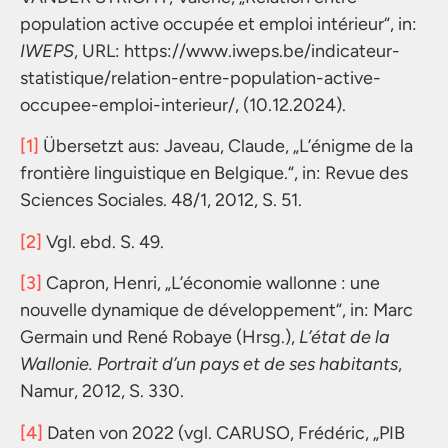
population active occupée et emploi intérieur“, in:
IWEPS
, URL: https://www.iweps.be/indicateur-
statistique/relation-entre-population-active-
occupee-emploi-interieur/, (10.12.2024).
[1]
Übersetzt aus: Javeau, Claude, „L’énigme de la
frontière linguistique en Belgique.“, in: Revue des
Sciences Sociales. 48/1, 2012, S. 51.
[2]
Vgl. ebd. S. 49.
[3]
Capron, Henri, „L’économie wallonne : une
nouvelle dynamique de développement“, in: Marc
Germain und René Robaye (Hrsg.),
L’état de la
Wallonie. Portrait d’un pays et de ses habitants
,
Namur, 2012, S. 330.
[4]
Daten von 2022 (vgl. CARUSO, Frédéric, „PIB