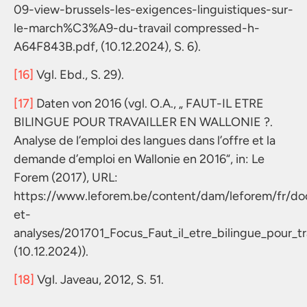
09-view-brussels-les-exigences-linguistiques-sur-
le-march%C3%A9-du-travail compressed-h-
A64F843B.pdf, (10.12.2024), S. 6).
[16]
Vgl. Ebd., S. 29).
[17]
Daten von 2016 (vgl. O.A., „ FAUT-IL ETRE
BILINGUE POUR TRAVAILLER EN WALLONIE ?.
Analyse de l’emploi des langues dans l’offre et la
demande d’emploi en Wallonie en 2016“, in: Le
Forem (2017), URL:
https://www.leforem.be/content/dam/leforem/fr/do
et-
analyses/201701_Focus_Faut_il_etre_bilingue_pour_tra
(10.12.2024)).
[18]
Vgl. Javeau, 2012, S. 51.