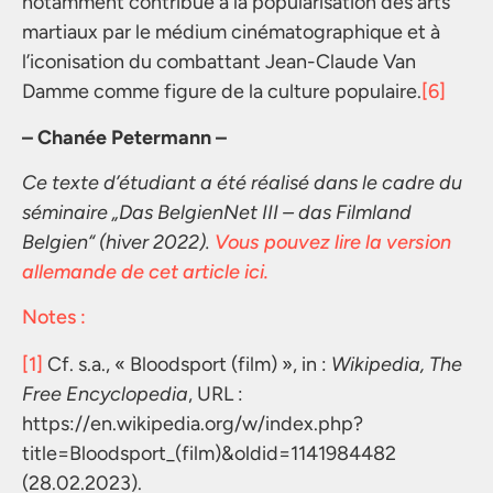
notamment contribué à la popularisation des arts
martiaux par le médium cinématographique et à
l’iconisation du combattant Jean-Claude Van
Damme comme figure de la culture populaire.
[6]
– Chanée Petermann –
Ce texte d’étudiant a été réalisé dans le cadre du
séminaire „Das BelgienNet III – das Filmland
Belgien“ (hiver 2022).
Vous pouvez lire la version
allemande de cet article ici.
Notes :
[1]
Cf. s.a., « Bloodsport (film) », in :
Wikipedia, The
Free Encyclopedia
, URL :
https://en.wikipedia.org/w/index.php?
title=Bloodsport_(film)&oldid=1141984482
(28.02.2023).