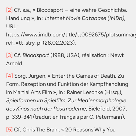
[2]
Cf. s.a., « Bloodsport – eine wahre Geschichte.
Handlung », in :
Internet Movie Database (IMDb)
,
URL :
https://www.imdb.com/title/tt0092675/plotsummar
ref_=tt_stry_pl (28.02.2023).
[3]
Cf.
Bloodsport
(1988, USA), réalisation : Newt
Arnold.
[4]
Sorg, Jürgen, « Enter the Games of Death. Zu
Form, Rezeption und Funktion der Kampfhandlung
im Martial Arts Film », in : Rainer Leschke (Hrsg.),
Spielformen im Spielfilm. Zur Medienmorphologie
des Kinos nach der Postmoderne
, Bielefeld, 2007,
p. 339-341 (traduit en français par C. Petermann).
[5]
Cf. Chris The Brain, « 20 Reasons Why You