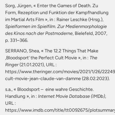
Sorg, Jürgen, « Enter the Games of Death. Zu
Form, Rezeption und Funktion der Kampfhandlung
im Martial Arts Film », in : Rainer Leschke (Hrsg.),
Spielformen im Spielfilm. Zur Medienmorphologie
des Kinos nach der Postmoderne
, Bielefeld, 2007,
p. 331–366.
SERRANO, Shea, « The 12.2 Things That Make
,Bloodsport‘ the Perfect Cult Movie », in :
The
Ringer
(21.01.2021), URL :
https://www.theringer.com/movies/2021/1/26/22249
cult-movie-jean-claude-van-damme (28.02.2023).
s.a., « Bloodsport – eine wahre Geschichte.
Handlung », in :
Internet Movie Database (IMDb)
,
URL :
https://www.imdb.com/title/tt0092675/plotsummar