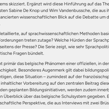
ems skizziert. Ergänzt wird diese Hinführung auf das T
isten Sabine De Knop und Wim Vandenbussche, die aus ih
uancierten wissenschaftlichen Blick auf die Debatte um di
.
detaillierte, auf sprachwissenschaftlichen Methoden ba
rderungen treten zutage? Welche Hürden der Sprachpo
eitens der Presse? Die Serie zeigt, wie sehr Sprachpoliti
itische Fragen bündelt.
ht primär das belgische Phänomen einer offiziellen, in d
chigkeit. Besonderes Augenmerk gilt dabei bildungspol
htigen, diese Situation – zumindest auf der französischs
inhaltlicher Vorbereitung auf den zentralen Beitrag diese
 den geplanten Bildungsinitiativen, werden zudem innerb
in Überblick über das belgische Schulsystem gegeben. 
schaftliche Perspektive, die aus Interviews mit zwei Brü