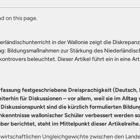
d on this page.
rländischunterricht in der Wallonie zeigt die Diskrepan
ag: Bildungsmaßnahmen zur Stärkung des Niederländisch
ontrovers beleuchtet. Dieser Artikel führt ein in eine Ar
rfassung festgeschriebene Dreisprachigkeit (Deutsch, 
terhin für Diskussionen – vor allem, weil sie im Alltag
ler Diskussionspunkt sind die kürzlich formulierten Bil
kenntnisse wallonischer Schüler verbessert werden sol
er berichtet, steht im Mittelpunkt dieser Artikelreihe.
wirtschaftlichen Ungleichgewichte zwischen den Landes