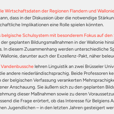
elle Wirtschaftsdaten der Regionen Flandern und Wallonie
nn, dass in der Diskussion über die notwendige Stärku
schaftliche Implikationen eine Rolle spielen könnten.
as belgische Schulsystem mit besonderem Fokus auf den
z der geplanten Bildungsmaßnahmen in der Wallonie hinsi
ts. In diesem Zusammenhang werden unterschiedliche Sp
 Wallonie, darunter auch der Exzellenz-Pakt, näher beleu
 Vandenbussche
lehren Linguistik an zwei Brüsseler Unive
die andere niederländischsprachig. Beide Professoren k
 der belgischen Verfassung verankerten Mehrsprachigke
igener Anschauung. Sie äußern sich zu den geplanten Bil
nehmung dieser Maßnahmen sowie zu deren Voraussetzu
send die Frage erörtert, ob das Interesse für Belgiens
hen Jugendlichen – in den letzten Jahren gesteigert we