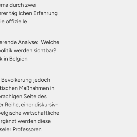
hema durch zwei
rer täglichen Erfahrung
e offizielle
sierende Analyse: Welche
litik werden sichtbar?
k in Belgien
er Bevölkerung jedoch
itischen Maßnahmen in
prachigen Seite des
r Reihe, einer diskursiv-
elgische wirtschaftliche
Ergänzt werden diese
sseler Professoren