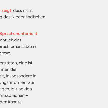
 zeigt
, dass nicht
ng des Niederländischen
 Sprachenunterricht
chtlich des
rachlernansätze in
chtet.
rsitäten, eine ist
ennen die
it, insbesondere in
dungsreformen, zur
ngen. Mit beiden
 Amtssprachen –
rden konnte.