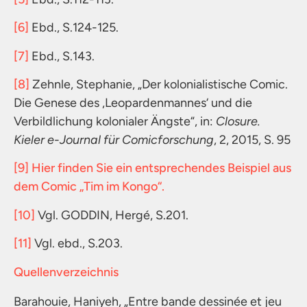
[6]
Ebd., S.124-125.
[7]
Ebd., S.143.
[8]
Zehnle, Stephanie, „Der kolonialistische Comic.
Die Genese des ‚Leopardenmannes‘ und die
Verbildlichung kolonialer Ängste“, in:
Closure.
Kieler e-Journal für Comicforschung
, 2, 2015, S. 95
[9]
Hier finden Sie ein entsprechendes Beispiel aus
dem Comic „Tim im Kongo“.
[10]
Vgl. GODDIN, Hergé, S.201.
[11]
Vgl. ebd., S.203.
Quellenverzeichnis
Barahouie, Haniyeh, „Entre bande dessinée et jeu