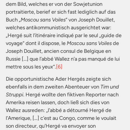
dem Bild, welches er von der Sowjetunion
portraitierte, berief er sich fast lediglich auf das
Buch „
Moscou sans Voiles
“ von Joseph Douillet,
welches antikommunistisch ausgerichtet war:
„Hergé suit l’itinéraire indiqué par le seul „guide de
voyage“ dont il dispose, le
Moscou sans Voiles
de
Joseph Douillet, ancien consul de Belgique en
Russie […] que l’abbé Wallez n’a pas manqué de lui
mettre sous les yeux“.
[6]
Die opportunistische Ader Hergés zeigte sich
ebenfalls in dem zweiten Abenteuer von
Tim und
Struppi
. Hergé wollte den fiktiven Reporter nach
Amerika reisen lassen, doch ließ sich dies von
Wallez ausreden: „l’abbé a détourné Hergé de
l’Amerique, […] c’est au Congo, comme le voulait
son directeur, qu’Hergé va envoyer son