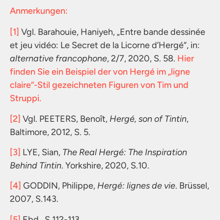
Anmerkungen:
[1]
Vgl. Barahouie, Haniyeh, „Entre bande dessinée
et jeu vidéo: Le Secret de la Licorne d’Hergé“, in:
alternative francophone
, 2/7, 2020, S. 58.
Hier
finden Sie ein Beispiel der von Hergé im „ligne
claire“-Stil gezeichneten Figuren von Tim und
Struppi.
[2]
Vgl. PEETERS, Benoît,
Hergé, son of Tintin
,
Baltimore, 2012, S. 5.
[3]
LYE, Sian,
The Real Hergé: The Inspiration
Behind Tintin
. Yorkshire, 2020, S.10.
[4]
GODDIN, Philippe,
Hergé: lignes de vie
. Brüssel,
2007, S.143.
[5]
Ebd., S.112-113.